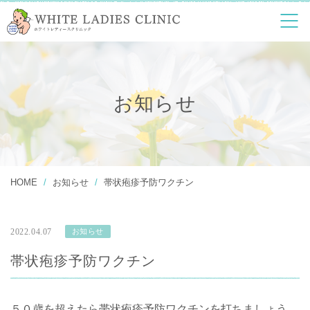
診療案内
婦人科診療
各種健康診断
超高濃度ビタミンC
美容
点滴療法
お知らせ
アンチエイジング
デトックス療法
サプリメント外来
予防接種
人工妊娠中絶
マタニティヨガ
ピル
HOME
お知らせ
帯状疱疹予防ワクチン
Q&A
2022.04.07
お知らせ
アクセス
帯状疱疹予防ワクチン
５０歳を超えたら帯状疱疹予防ワクチンを打ちましょう。