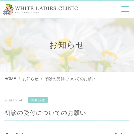
診療案内
婦人科診療
各種健康診断
超高濃度ビタミンC
美容
点滴療法
お知らせ
アンチエイジング
デトックス療法
サプリメント外来
予防接種
人工妊娠中絶
マタニティヨガ
ピル
HOME
お知らせ
初診の受付についてのお願い
Q&A
アクセス
2024.09.24
お知らせ
初診の受付についてのお願い