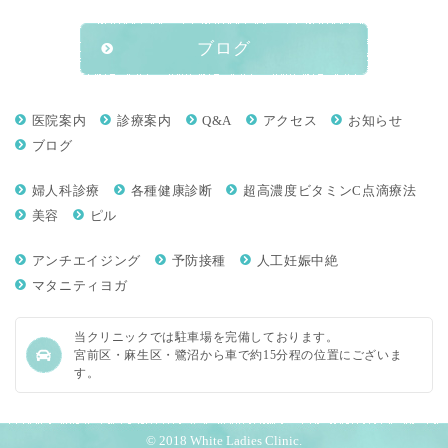
ブログ
医院案内
診療案内
Q&A
アクセス
お知らせ
ブログ
婦人科診療
各種健康診断
超高濃度ビタミンC点滴療法
美容
ピル
アンチエイジング
予防接種
人工妊娠中絶
マタニティヨガ
当クリニックでは駐車場を完備しております。
宮前区・麻生区・鷺沼から車で約15分程の位置にございま
す。
© 2018 White Ladies Clinic.