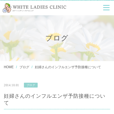
診療案内
婦人科診療
各種健康診断
超高濃度ビタミンC
美容
点滴療法
ブログ
アンチエイジング
デトックス療法
サプリメント外来
予防接種
人工妊娠中絶
マタニティヨガ
ピル
HOME
ブログ
妊婦さんのインフルエンザ予防接種について
Q&A
2014.10.01
ブログ
アクセス
妊婦さんのインフルエンザ予防接種につい
て